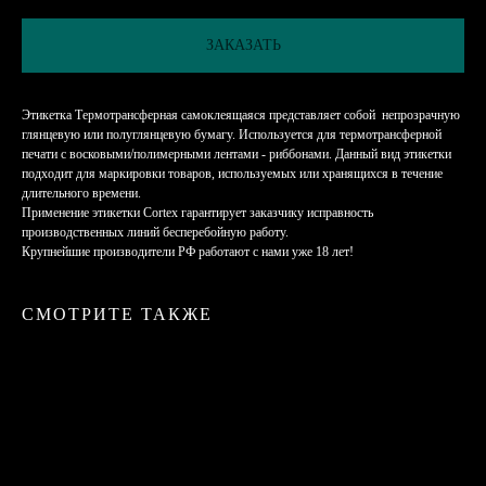
ЗАКАЗАТЬ
Этикетка Термотрансферная самоклеящаяся представляет собой непрозрачную
глянцевую или полуглянцевую бумагу. Используется для термотрансферной
печати с восковыми/полимерными лентами - риббонами. Данный вид этикетки
подходит для маркировки товаров, используемых или хранящихся в течение
длительного времени.
Применение этикетки Cortex гарантирует заказчику исправность
производственных линий бесперебойную работу.
Крупнейшие производители РФ работают с нами уже 18 лет!
СМОТРИТЕ ТАКЖЕ